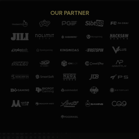
OUR PARTNER