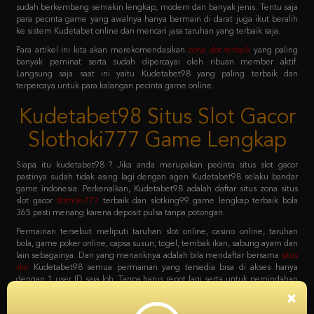
para pecinta game yang awalnya hanya bermain di darat juga ikut beralih
ke sistem Kudetabet online dan mencari jasa taruhan yang terbaik saja.
Para artikel ini kita akan merekomendasikan
zona slot terbaik
yang paling
banyak peminat serta sudah dipercayai oleh ribuan member aktif.
Langsung saja saat ini yaitu Kudetabet98 yang paling terbaik dan
terpercaya untuk para kalangan pecinta game online.
Kudetabet98 Situs Slot Gacor
Slothoki777 Game Lengkap
Siapa itu kudetabet98 ? Jika anda merupakan pecinta situs slot gacor
pastinya sudah tidak asing lagi dengan agen Kudetabet98 selaku bandar
game indonesia. Perkenalkan, Kudetabet98 adalah daftar situs zona situs
slot gacor
slothoki777
terbaik dan slotking99 game lengkap terbaik bola
365 pasti menang karena deposit pulsa tanpa potongan.
Permainan tersebut meliputi taruhan slot online, casino online, taruhan
bola, game poker online, capsa susun, togel, tembak ikan, sabung ayam dan
lain sebagainya. Dan yang menariknya adalah bila mendaftar bersama
situs
slot
Kudetabet98 semua permainan yang tersedia bisa di akses hanya
dengan 1 user ID saja loh. Tanpa harus repot lagi serta untuk pemindahan
saldo dari kudetabet game yang berlaku semuanya otomatis dipindahkan.
×
Kenapa Kita Harus