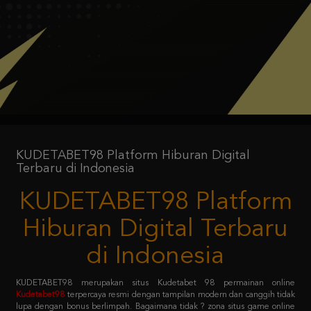
KUDETABET98 Platform Hiburan Digital
Terbaru di Indonesia
KUDETABET98 Platform
Hiburan Digital Terbaru
di Indonesia
KUDETABET98 merupakan situs Kudetabet 98 permainan online
Kudetabet98
terpercaya resmi dengan tampilan modern dan canggih tidak
lupa dengan bonus berlimpah. Bagaimana tidak ? zona situs game online
sudah berkembang semakin lengkap, modern dan banyak jenis. Tentu saja