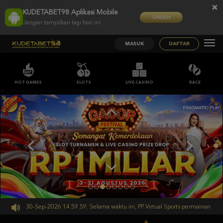
×
KUDETABET98 Aplikasi Mobile
UNDUH
Jangan tampilkan lagi hari ini
MASUK
DAFTAR
HOT GAMES
SLOTS
LIVE CASINO
RACE
;;
sampai 30-Sep-2026 14.59.59. Selama waktu ini, PP Virtual Sports permainan tidak