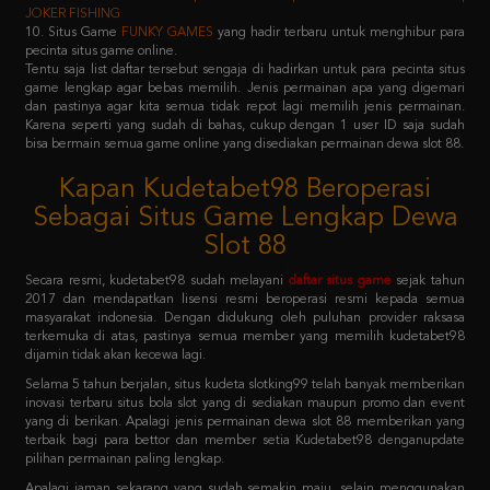
10. Situs Game
FUNKY GAMES
yang hadir terbaru untuk menghibur para
pecinta situs game online.
Tentu saja list daftar tersebut sengaja di hadirkan untuk para pecinta situs
game lengkap agar bebas memilih. Jenis permainan apa yang digemari
dan pastinya agar kita semua tidak repot lagi memilih jenis permainan.
Karena seperti yang sudah di bahas, cukup dengan 1 user ID saja sudah
bisa bermain semua game online yang disediakan permainan dewa slot 88.
Kapan Kudetabet98 Beroperasi
Sebagai Situs Game Lengkap Dewa
Slot 88
Secara resmi, kudetabet98 sudah melayani
daftar situs game
sejak tahun
2017 dan mendapatkan lisensi resmi beroperasi resmi kepada semua
masyarakat indonesia. Dengan didukung oleh puluhan provider raksasa
terkemuka di atas, pastinya semua member yang memilih kudetabet98
dijamin tidak akan kecewa lagi.
Selama 5 tahun berjalan, situs kudeta slotking99 telah banyak memberikan
inovasi terbaru situs bola slot yang di sediakan maupun promo dan event
yang di berikan. Apalagi jenis permainan dewa slot 88 memberikan yang
terbaik bagi para bettor dan member setia Kudetabet98 denganupdate
pilihan permainan paling lengkap.
Apalagi jaman sekarang yang sudah semakin maju, selain menggunakan
transaksi via metode bank bisa juga menggunakan E wallet . Bersama