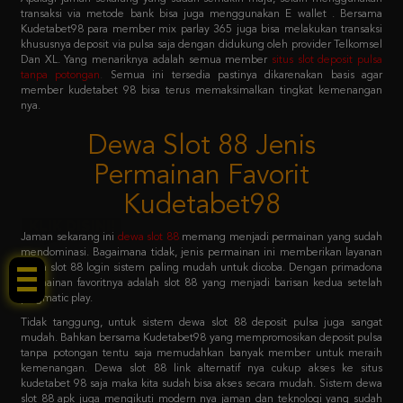
Kudetabet98 para member mix parlay 365 juga bisa melakukan transaksi
khususnya deposit via pulsa saja dengan didukung oleh provider Telkomsel
Dan XL. Yang menariknya adalah semua member
situs slot deposit pulsa
tanpa potongan
.
Semua ini tersedia pastinya dikarenakan basis agar
member kudetabet 98 bisa terus memaksimalkan tingkat kemenangan
nya.
Dewa Slot 88 Jenis
Permainan Favorit
Kudetabet98
Jaman sekarang ini
dewa slot 88
memang menjadi permainan yang sudah
KLIK DISINI!
mendominasi. Bagaimana tidak, jenis permainan ini memberikan layanan
dewa slot 88 login sistem paling mudah untuk dicoba. Dengan primadona
permainan favoritnya adalah slot 88 yang menjadi barisan kedua setelah
pragmatic play.
Tidak tanggung, untuk sistem dewa slot 88 deposit pulsa juga sangat
mudah. Bahkan bersama Kudetabet98 yang mempromosikan deposit pulsa
tanpa potongan tentu saja memudahkan banyak member untuk meraih
kemenangan. Dewa slot 88 link alternatif nya cukup akses ke situs
kudetabet 98 saja maka kita sudah bisa akses secara mudah. Sistem dewa
slot 88 apk juga mengikuti modern nya jaman dan teknologi yang sudah
berkembang pesat