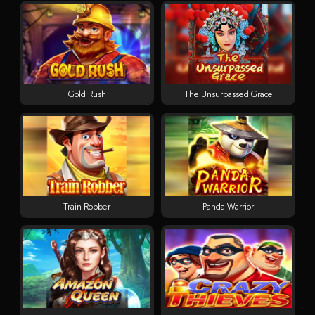
Gold Rush
The Unsurpassed Grace
Train Robber
Panda Warrior