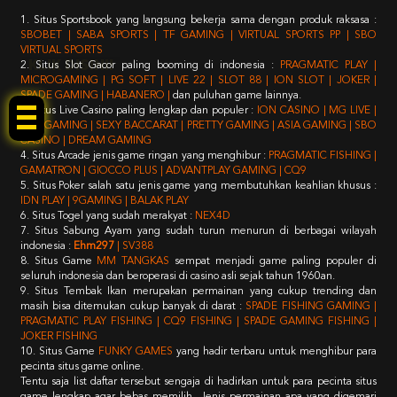
1. Situs Sportsbook yang langsung bekerja sama dengan produk raksasa :
SBOBET | SABA SPORTS | TF GAMING | VIRTUAL SPORTS PP | SBO
VIRTUAL SPORTS
KLIK DISINI!
2. Situs Slot Gacor paling booming di indonesia :
PRAGMATIC PLAY |
MICROGAMING | PG SOFT | LIVE 22 | SLOT 88 | ION SLOT | JOKER |
SPADE GAMING | HABANERO |
dan puluhan game lainnya.
3. Situs Live Casino paling lengkap dan populer :
ION CASINO | MG LIVE |
EVO GAMING | SEXY BACCARAT | PRETTY GAMING | ASIA GAMING | SBO
CASINO | DREAM GAMING
4. Situs Arcade jenis game ringan yang menghibur :
PRAGMATIC FISHING |
GAMATRON | GIOCCO PLUS | ADVANTPLAY GAMING | CQ9
5. Situs Poker salah satu jenis game yang membutuhkan keahlian khusus :
IDN PLAY | 9GAMING | BALAK PLAY
6. Situs Togel yang sudah merakyat :
NEX4D
7. Situs Sabung Ayam yang sudah turun menurun di berbagai wilayah
indonesia :
Ehm297
| SV388
8. Situs Game
MM TANGKAS
sempat menjadi game paling populer di
seluruh indonesia dan beroperasi di casino asli sejak tahun 1960an.
9. Situs Tembak Ikan merupakan permainan yang cukup trending dan
masih bisa ditemukan cukup banyak di darat :
SPADE FISHING GAMING |
PRAGMATIC PLAY FISHING | CQ9 FISHING | SPADE GAMING FISHING |
JOKER FISHING
10. Situs Game
FUNKY GAMES
yang hadir terbaru untuk menghibur para
pecinta situs game online.
Tentu saja list daftar tersebut sengaja di hadirkan untuk para pecinta situs