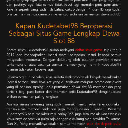
game lengkap agar bebas memilih. Jenis permainan apa yang digemari
dan pastinya agar kita semua tidak repot lagi memilih jenis permainan.
Karena seperti yang sudah di bahas, cukup dengan 1 user ID saja sudah
bisa bermain semua game online yang disediakan permainan dewa slot 88.
Kapan Kudetabet98 Beroperasi
Sebagai Situs Game Lengkap Dewa
Slot 88
Secara resmi, kudetabet98 sudah melayani
daftar situs game
sejak tahun
2017 dan mendapatkan lisensi resmi beroperasi resmi kepada semua
masyarakat indonesia. Dengan didukung oleh puluhan provider raksasa
terkemuka di atas, pastinya semua member yang memilih kudetabet98
dijamin tidak akan kecewa lagi.
Selama 5 tahun berjalan, situs kudeta slotking99 telah banyak memberikan
inovasi terbaru situs bola slot yang di sediakan maupun promo dan event
yang di berikan. Apalagi jenis permainan dewa slot 88 memberikan yang
terbaik bagi para bettor dan member setia Kudetabet98 denganupdate
pilihan permainan paling lengkap.
Apalagi jaman sekarang yang sudah semakin maju, selain menggunakan
transaksi via metode bank bisa juga menggunakan E wallet . Bersama
Kudetabet98 para member mix parlay 365 juga bisa melakukan transaksi
khususnya deposit via pulsa saja dengan didukung oleh provider Telkomsel
Dan XL. Yang menariknya adalah semua member
situs slot deposit pulsa