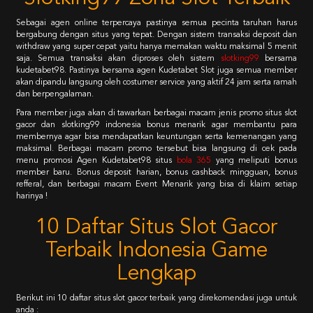
Sebagai agen online terpercaya pastinya semua pecinta taruhan harus
bergabung dengan situs yang tepat. Dengan sistem transaksi deposit dan
withdraw yang super cepat yaitu hanya memakan waktu maksimal 5 menit
saja. Semua transaksi akan diproses oleh sistem
slotking99
bersama
kudetabet98. Pastinya bersama agen Kudetabet Slot juga semua member
akan dipandu langsung oleh costumer service yang aktif 24 jam serta ramah
dan berpengalaman.
Para member juga akan di tawarkan berbagai macam jenis promo situs slot
gacor dan slotking99 indonesia bonus menarik agar membantu para
membernya agar bisa mendapatkan keuntungan serta kemenangan yang
maksimal. Berbagai macam promo tersebut bisa langsung di cek pada
menu promosi Agen Kudetabet98 situs
bola 365
yang meliputi bonus
member baru. Bonus deposit harian, bonus cashback mingguan, bonus
refferal, dan berbagai macam Event Menarik yang bisa di klaim setiap
harinya !
10 Daftar Situs Slot Gacor
Terbaik Indonesia Game
Lengkap
Berikut ini 10 daftar situs slot gacor terbaik yang direkomendasi juga untuk
anda :