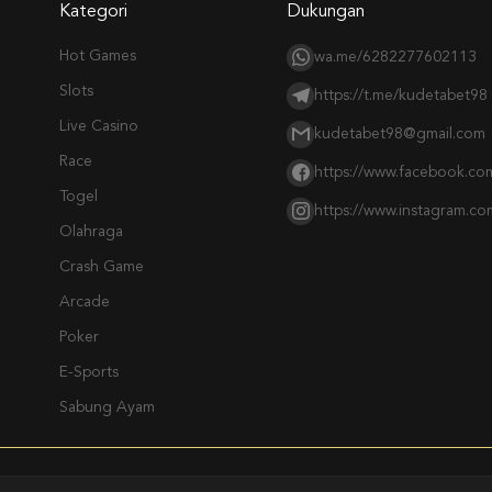
Kategori
Dukungan
Hot Games
wa.me/6282277602113
Slots
https://t.me/kudetabet98
Live Casino
kudetabet98@gmail.com
Race
https://www.facebook.co
Togel
https://www.instagram.c
Olahraga
Crash Game
Arcade
Poker
E-Sports
Sabung Ayam