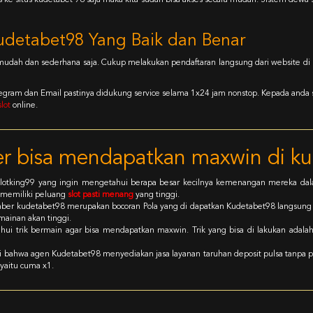
udetabet98 Yang Baik dan Benar
 mudah dan sederhana saja. Cukup melakukan pendaftaran langsung dari website di k
Telegram dan Email pastinya didukung service selama 1x24 jam nonstop. Kepada anda
lot
online.
 bisa mendapatkan maxwin di k
n slotking99 yang ingin mengetahui berapa besar kecilnya kemenangan mereka d
 memiliki peluang
slot pasti menang
yang tinggi.
ber kudetabet98 merupakan bocoran Pola yang di dapatkan Kudetabet98 langsun
ainan akan tinggi.
ui trik bermain agar bisa mendapatkan maxwin. Trik yang bisa di lakukan adala
ui bahwa agen Kudetabet98 menyediakan jasa layanan taruhan deposit pulsa tanpa p
yaitu cuma x1.