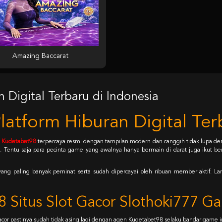
Amazing Baccarat
Digital Terbaru di Indonesia
tform Hiburan Digital Terb
e
Kudetabet98
terpercaya resmi dengan tampilan modern dan canggih tidak lupa den
entu saja para pecinta game yang awalnya hanya bermain di darat juga ikut ber
yang paling banyak peminat serta sudah dipercayai oleh ribuan member aktif. Lan
 Situs Slot Gacor Slothoki777 
gacor pastinya sudah tidak asing lagi dengan agen Kudetabet98 selaku bandar game in