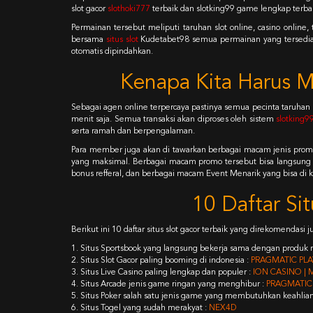
slot gacor
slothoki777
terbaik dan slotking99 game lengkap terba
Permainan tersebut meliputi taruhan slot online, casino onlin
bersama
situs slot
Kudetabet98 semua permainan yang tersedia b
otomatis dipindahkan.
Kenapa Kita Harus M
Sebagai agen online terpercaya pastinya semua pecinta taruhan
menit saja. Semua transaksi akan diproses oleh sistem
slotking9
serta ramah dan berpengalaman.
Para member juga akan di tawarkan berbagai macam jenis prom
yang maksimal. Berbagai macam promo tersebut bisa langsung
bonus refferal, dan berbagai macam Event Menarik yang bisa di kl
10 Daftar Si
Berikut ini 10 daftar situs slot gacor terbaik yang direkomendasi 
1. Situs Sportsbook yang langsung bekerja sama dengan produk r
2. Situs Slot Gacor paling booming di indonesia :
PRAGMATIC PLAY
3. Situs Live Casino paling lengkap dan populer :
ION CASINO | 
4. Situs Arcade jenis game ringan yang menghibur :
PRAGMATIC 
5. Situs Poker salah satu jenis game yang membutuhkan keahlian
6. Situs Togel yang sudah merakyat :
NEX4D