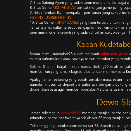
7. Situs Sabung Ayam yang sudah turun menurun di berbagai wil
8. Situs Game
MM TANGKAS
sempat menjadi game paling populer
9. Situs Tembak Ikan merupakan permainan yang cukup trendi
FISHING | JOKER FISHING
10. Situs Game
FUNKY GAMES
yang hadir terbaru untuk menghi
Tentu saja list daftar tersebut sengaja di hadirkan untuk par
permainan. Karena seperti yang sudah di bahas, cukup dengan 1
Kapan Kudetabet
Secara resmi, kudetabet98 sudah melayani
daftar situs game
s
raksasa terkemuka di atas, pastinya semua member yang memilih
Selama 5 tahun berjalan, situs kudeta slotking99 telah banya
memberikan yang terbaik bagi para bettor dan member setia Ku
Apalagi jaman sekarang yang sudah semakin maju, selain men
transaksi khususnya deposit via pulsa saja dengan didukun
dikarenakan basis agar member kudetabet 98 bisa terus memak
Dewa Slo
Jaman sekarang ini
dewa slot 88
memang menjadi permainan yan
primadona permainan favoritnya adalah slot 88 yang menjadi bari
Tidak tanggung, untuk sistem dewa slot 88 deposit pulsa j
meraih kemenangan. Dewa slot 88 link alternatif nya cukup akse