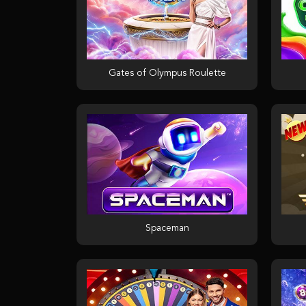
Gates of Olympus Roulette
Spaceman