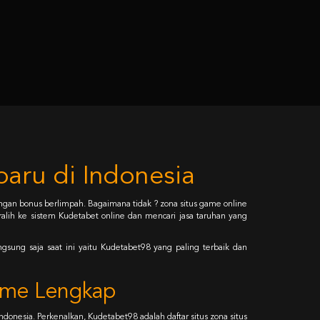
aru di Indonesia
gan bonus berlimpah. Bagaimana tidak ? zona situs game online
alih ke sistem Kudetabet online dan mencari jasa taruhan yang
gsung saja saat ini yaitu Kudetabet98 yang paling terbaik dan
Game Lengkap
donesia. Perkenalkan, Kudetabet98 adalah daftar situs zona situs