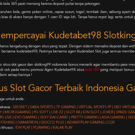
ik bola 365 pasti menang karena deposit pulsa tanpa potongan.
e, taruhan bola, game poker online, capsa susun, togel, tembak ikan, sabung ayam 
isa di akses hanya dengan 1 user ID saja loh. Tanpa harus repot lagi serta unt
empercayai Kudetabet98 Slotking
 harus bergabung dengan situs yang tepat. Dengan sistem transaksi deposit dan 
9
bersama kudetabet98. Pastinya bersama agen Kudetabet Slot juga semua member 
o situs slot gacor dan slotking99 indonesia bonus menarik agar membantu para
 di cek pada menu promosi Agen Kudetabet98 situs
bola 365
yang meliputi bonus
aim setiap harinya !
tus Slot Gacor Terbaik Indonesia
juga untuk anda :
aksasa :
SBOBET | SABA SPORTS | TF GAMING | VIRTUAL SPORTS PP | SBO VIRTU
 | MICROGAMING | PG SOFT | LIVE 22 | SLOT 88 | ION SLOT | JOKER | SPADE G
MG LIVE | EVO GAMING | SEXY BACCARAT | PRETTY GAMING | ASIA GAMING | S
FISHING | GAMATRON | GIOCCO PLUS | ADVANTPLAY GAMING | CQ9
 khusus :
IDN PLAY | 9GAMING | BALAK PLAY