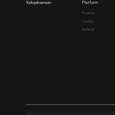
Kebijaksanaan
Platform
Promosi
Loyalty
Referral