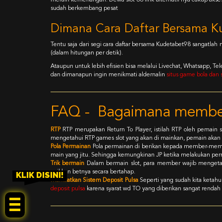
sudah berkembang pesat
Dimana Cara Daftar Bersama K
Tentu saja dari segi cara daftar bersama Kudetabet98 sangatlah
(dalam hitungan per detik).
Ataupun untuk lebih efisien bisa melalui Livechat, Whatsapp, 
dan dimanapun ingin menikmati aldernalin
situs game bola dan s
FAQ - Bagaimana member
RTP
RTP merupakan Return To Player, istilah RTP oleh pemai
mengetahui RTP games slot yang akan di mainkan, pemain akan
Pola Permainan
Pola permainan di berikan kepada member-mem
main yang jitu. Sehingga kemungkinan JP ketika melakukan perm
Trik bermain
Dalam bermain slot, para member wajib mengetah
naikkan betnya secara bertahap.
KLIK DISINI!
Manfaatkan Sistem Deposit Pulsa
Seperti yang sudah kita ketah
deposit pulsa
karena syarat wd TO yang diberikan sangat rendah 