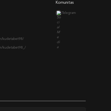
Komunitas
Telegram
m/kudetabet98/
om/kudetabet98_/