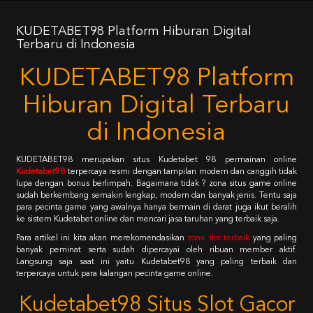
KUDETABET98 Platform Hiburan Digital
Terbaru di Indonesia
KUDETABET98 Platform
Hiburan Digital Terbaru
di Indonesia
KUDETABET98 merupakan situs Kudetabet 98 permainan online
Kudetabet98
terpercaya resmi dengan tampilan modern dan canggih tidak
lupa dengan bonus berlimpah. Bagaimana tidak ? zona situs game online
sudah berkembang semakin lengkap, modern dan banyak jenis. Tentu saja
para pecinta game yang awalnya hanya bermain di darat juga ikut beralih
ke sistem Kudetabet online dan mencari jasa taruhan yang terbaik saja.
Para artikel ini kita akan merekomendasikan
zona slot terbaik
yang paling
banyak peminat serta sudah dipercayai oleh ribuan member aktif.
Langsung saja saat ini yaitu Kudetabet98 yang paling terbaik dan
terpercaya untuk para kalangan pecinta game online.
Kudetabet98 Situs Slot Gacor