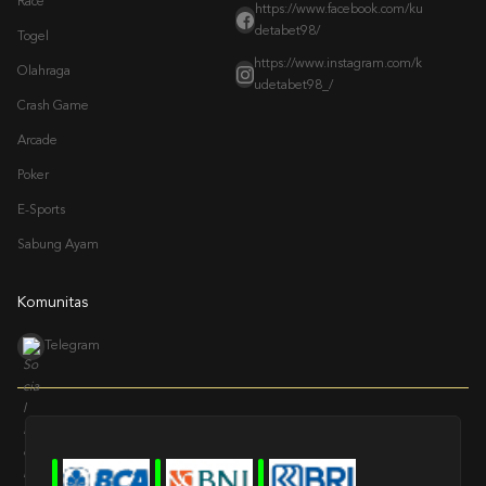
Race
https://www.facebook.com/ku
detabet98/
Togel
https://www.instagram.com/k
Olahraga
udetabet98_/
Crash Game
Arcade
Poker
E-Sports
Sabung Ayam
Komunitas
Telegram