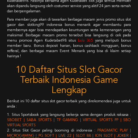
kudetabet98. Pastinya bersama agen Kudetabet Slot juga semua member
akan dipandu langsung oleh costumer service yang aktif 24 jam serta ramah
dan berpengalaman.
Para member juga akan di tawarkan berbagai macam jenis promo situs slot
gacor dan slotking99 indonesia bonus menarik agar membantu para
membernya agar bisa mendapatkan keuntungan serta kemenangan yang
maksimal. Berbagai macam promo tersebut bisa langsung di cek pada
menu promosi Agen Kudetabet98 situs
bola 365
yang meliputi bonus
member baru. Bonus deposit harian, bonus cashback mingguan, bonus
refferal, dan berbagai macam Event Menarik yang bisa di klaim setiap
harinya !
10 Daftar Situs Slot Gacor
Terbaik Indonesia Game
Lengkap
Berikut ini 10 daftar situs slot gacor terbaik yang direkomendasi juga untuk
anda :
1. Situs Sportsbook yang langsung bekerja sama dengan produk raksasa :
SBOBET | SABA SPORTS | TF GAMING | VIRTUAL SPORTS PP | SBO
VIRTUAL SPORTS
2. Situs Slot Gacor paling booming di indonesia :
PRAGMATIC PLAY |
MICROGAMING | PG SOFT | LIVE 22 | SLOT 88 | ION SLOT | JOKER |