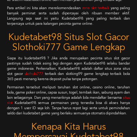
Para artikel ini kita akan merekomendasikan
zona slot terbaik
yang paling
banyak peminat serta sudah dipercayai oleh ribuan member aktif.
Langsung saja saat ini yaitu Kudetabet98 yang paling terbaik dan
terpercaya untuk para kalangan pecinta game online.
Kudetabet98 Situs Slot Gacor
Slothoki777 Game Lengkap
Siapa itu kudetabet98 ? Jika anda merupakan pecinta situs slot gacor
pastinya sudah tidak asing lagi dengan agen Kudetabet98 selaku bandar
game indonesia. Perkenalkan, Kudetabet98 adalah daftar situs zona situs
slot gacor
slothoki777
terbaik dan slotking99 game lengkap terbaik bola
365 pasti menang karena deposit pulsa tanpa potongan.
Permainan tersebut meliputi taruhan slot online, casino online, taruhan
bola, game poker online, capsa susun, togel, tembak ikan, sabung ayam dan
lain sebagainya. Dan yang menariknya adalah bila mendaftar bersama
situs
slot
Kudetabet98 semua permainan yang tersedia bisa di akses hanya
dengan 1 user ID saja loh. Tanpa harus repot lagi serta untuk pemindahan
saldo dari kudetabet game yang berlaku semuanya otomatis dipindahkan.
Kenapa Kita Harus