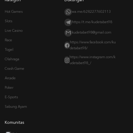
Hot Games
wa.me/6282277602113
Slots
https://t.me/kudetabet98
Live Casino
kudetabet98@gmail.com
Race
https://www.facebook.com/ku
detabet98/
Togel
https://www.instagram.com/k
Olahraga
udetabet98_/
Crash Game
Arcade
Poker
E-Sports
Sabung Ayam
Komunitas