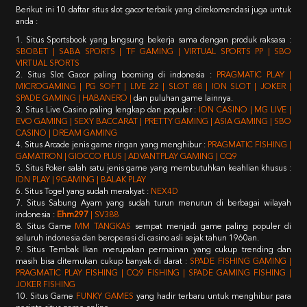
Berikut ini 10 daftar situs slot gacor terbaik yang direkomendasi juga untuk
anda :
1. Situs Sportsbook yang langsung bekerja sama dengan produk raksasa :
SBOBET | SABA SPORTS | TF GAMING | VIRTUAL SPORTS PP | SBO
VIRTUAL SPORTS
2. Situs Slot Gacor paling booming di indonesia :
PRAGMATIC PLAY |
MICROGAMING | PG SOFT | LIVE 22 | SLOT 88 | ION SLOT | JOKER |
SPADE GAMING | HABANERO |
dan puluhan game lainnya.
3. Situs Live Casino paling lengkap dan populer :
ION CASINO | MG LIVE |
EVO GAMING | SEXY BACCARAT | PRETTY GAMING | ASIA GAMING | SBO
CASINO | DREAM GAMING
4. Situs Arcade jenis game ringan yang menghibur :
PRAGMATIC FISHING |
GAMATRON | GIOCCO PLUS | ADVANTPLAY GAMING | CQ9
5. Situs Poker salah satu jenis game yang membutuhkan keahlian khusus :
IDN PLAY | 9GAMING | BALAK PLAY
6. Situs Togel yang sudah merakyat :
NEX4D
7. Situs Sabung Ayam yang sudah turun menurun di berbagai wilayah
indonesia :
Ehm297
| SV388
8. Situs Game
MM TANGKAS
sempat menjadi game paling populer di
seluruh indonesia dan beroperasi di casino asli sejak tahun 1960an.
9. Situs Tembak Ikan merupakan permainan yang cukup trending dan
masih bisa ditemukan cukup banyak di darat :
SPADE FISHING GAMING |
PRAGMATIC PLAY FISHING | CQ9 FISHING | SPADE GAMING FISHING |
JOKER FISHING
10. Situs Game
FUNKY GAMES
yang hadir terbaru untuk menghibur para