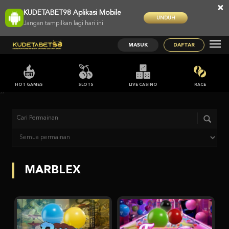
×
KUDETABET98 Aplikasi Mobile
UNDUH
Jangan tampilkan lagi hari ini
MASUK
DAFTAR
HOT GAMES
SLOTS
LIVE CASINO
RACE
;;
MARBLEX