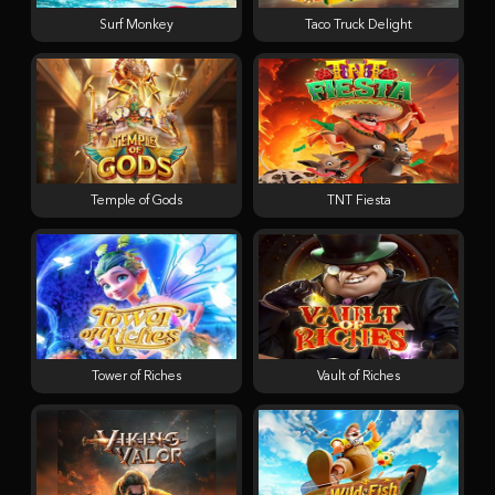
Surf Monkey
Taco Truck Delight
Temple of Gods
TNT Fiesta
Tower of Riches
Vault of Riches