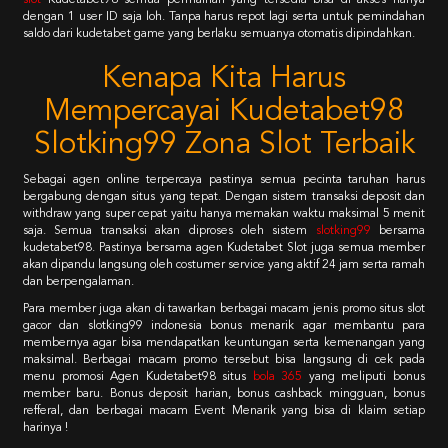
slot
Kudetabet98 semua permainan yang tersedia bisa di akses hanya
dengan 1 user ID saja loh. Tanpa harus repot lagi serta untuk pemindahan
saldo dari kudetabet game yang berlaku semuanya otomatis dipindahkan.
Kenapa Kita Harus
Mempercayai Kudetabet98
Slotking99 Zona Slot Terbaik
Sebagai agen online terpercaya pastinya semua pecinta taruhan harus
bergabung dengan situs yang tepat. Dengan sistem transaksi deposit dan
withdraw yang super cepat yaitu hanya memakan waktu maksimal 5 menit
saja. Semua transaksi akan diproses oleh sistem
slotking99
bersama
kudetabet98. Pastinya bersama agen Kudetabet Slot juga semua member
akan dipandu langsung oleh costumer service yang aktif 24 jam serta ramah
dan berpengalaman.
Para member juga akan di tawarkan berbagai macam jenis promo situs slot
gacor dan slotking99 indonesia bonus menarik agar membantu para
membernya agar bisa mendapatkan keuntungan serta kemenangan yang
maksimal. Berbagai macam promo tersebut bisa langsung di cek pada
menu promosi Agen Kudetabet98 situs
bola 365
yang meliputi bonus
member baru. Bonus deposit harian, bonus cashback mingguan, bonus
refferal, dan berbagai macam Event Menarik yang bisa di klaim setiap
harinya !