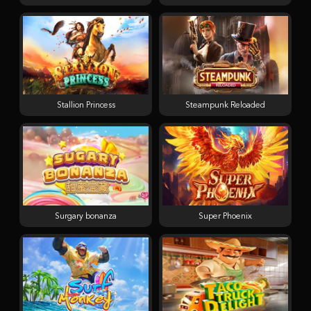
Stallion Princess
Steampunk Reloaded
Surgary bonanza
Super Phoenix