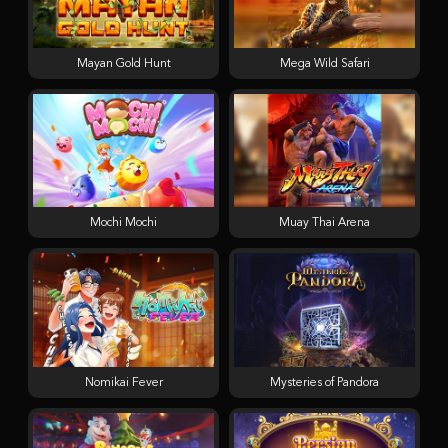
Mayan Gold Hunt
Mega Wild Safari
Mochi Mochi
Muay Thai Arena
Nomikai Fever
Mysteries of Pandora