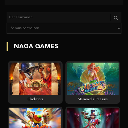
NAGA GAMES
Gladiators
Mermaid's Treasure