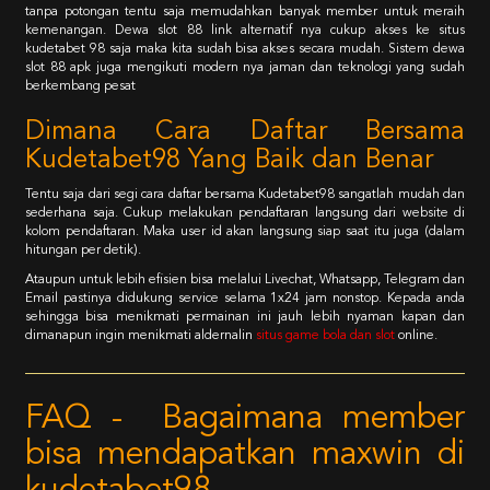
tanpa potongan tentu saja memudahkan banyak member untuk meraih
kemenangan. Dewa slot 88 link alternatif nya cukup akses ke situs
kudetabet 98 saja maka kita sudah bisa akses secara mudah. Sistem dewa
slot 88 apk juga mengikuti modern nya jaman dan teknologi yang sudah
berkembang pesat
Dimana Cara Daftar Bersama
Kudetabet98 Yang Baik dan Benar
Tentu saja dari segi cara daftar bersama Kudetabet98 sangatlah mudah dan
sederhana saja. Cukup melakukan pendaftaran langsung dari website di
kolom pendaftaran. Maka user id akan langsung siap saat itu juga (dalam
hitungan per detik).
Ataupun untuk lebih efisien bisa melalui Livechat, Whatsapp, Telegram dan
Email pastinya didukung service selama 1x24 jam nonstop. Kepada anda
sehingga bisa menikmati permainan ini jauh lebih nyaman kapan dan
dimanapun ingin menikmati aldernalin
situs game bola dan slot
online.
FAQ - Bagaimana member
bisa mendapatkan maxwin di