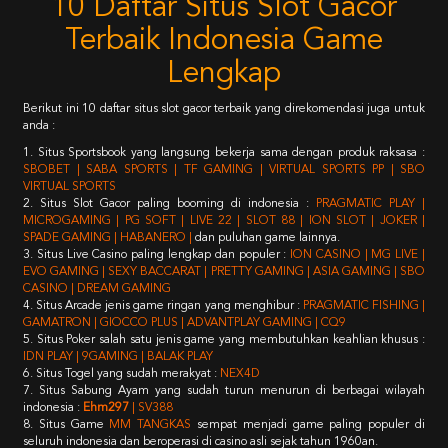
10 Daftar Situs Slot Gacor
Terbaik Indonesia Game
Lengkap
Berikut ini 10 daftar situs slot gacor terbaik yang direkomendasi juga untuk
anda :
1. Situs Sportsbook yang langsung bekerja sama dengan produk raksasa :
SBOBET | SABA SPORTS | TF GAMING | VIRTUAL SPORTS PP | SBO
VIRTUAL SPORTS
2. Situs Slot Gacor paling booming di indonesia :
PRAGMATIC PLAY |
MICROGAMING | PG SOFT | LIVE 22 | SLOT 88 | ION SLOT | JOKER |
SPADE GAMING | HABANERO |
dan puluhan game lainnya.
3. Situs Live Casino paling lengkap dan populer :
ION CASINO | MG LIVE |
EVO GAMING | SEXY BACCARAT | PRETTY GAMING | ASIA GAMING | SBO
CASINO | DREAM GAMING
4. Situs Arcade jenis game ringan yang menghibur :
PRAGMATIC FISHING |
GAMATRON | GIOCCO PLUS | ADVANTPLAY GAMING | CQ9
5. Situs Poker salah satu jenis game yang membutuhkan keahlian khusus :
IDN PLAY | 9GAMING | BALAK PLAY
6. Situs Togel yang sudah merakyat :
NEX4D
7. Situs Sabung Ayam yang sudah turun menurun di berbagai wilayah
indonesia :
Ehm297
| SV388
8. Situs Game
MM TANGKAS
sempat menjadi game paling populer di
seluruh indonesia dan beroperasi di casino asli sejak tahun 1960an.