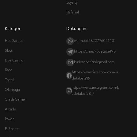
Loyalty
Referral
Kategori
Dukungan
Hot Games
wa.me/6282277602113
Slots
https://t.me/kudetabet98
Live Casino
kudetabet98@gmail.com
Race
https://www.facebook.com/ku
detabet98/
Togel
https://www.instagram.com/k
Olahraga
udetabet98_/
Crash Game
Arcade
Poker
E-Sports