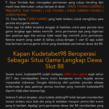
9. Situs Tembak Ikan merupakan permainan yang cukup trending dan
masih bisa ditemukan cukup banyak di darat :
SPADE FISHING GAMING |
PRAGMATIC PLAY FISHING | CQ9 FISHING | SPADE GAMING FISHING |
JOKER FISHING
10. Situs Game
FUNKY GAMES
yang hadir terbaru untuk menghibur para
pecinta situs game online.
Tentu saja list daftar tersebut sengaja di hadirkan untuk para pecinta situs
game lengkap agar bebas memilih. Jenis permainan apa yang digemari
dan pastinya agar kita semua tidak repot lagi memilih jenis permainan.
Karena seperti yang sudah di bahas, cukup dengan 1 user ID saja sudah
bisa bermain semua game online yang disediakan permainan dewa slot 88.
Kapan Kudetabet98 Beroperasi
Sebagai Situs Game Lengkap Dewa
Slot 88
Secara resmi, kudetabet98 sudah melayani
daftar situs game
sejak tahun
2017 dan mendapatkan lisensi resmi beroperasi resmi kepada semua
masyarakat indonesia. Dengan didukung oleh puluhan provider raksasa
terkemuka di atas, pastinya semua member yang memilih kudetabet98
dijamin tidak akan kecewa lagi.
Selama 5 tahun berjalan, situs kudeta slotking99 telah banyak memberikan
inovasi terbaru situs bola slot yang di sediakan maupun promo dan event
yang di berikan. Apalagi jenis permainan dewa slot 88 memberikan yang