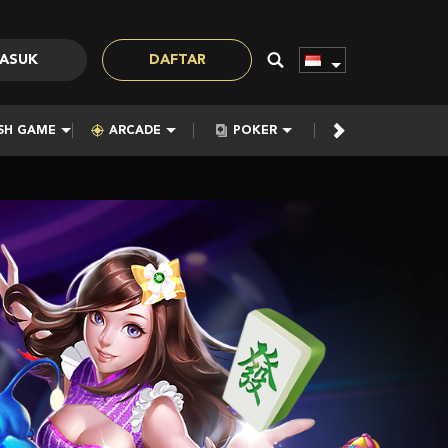
ASUK
DAFTAR
SH GAME
ARCADE
POKER
E-SPORTS