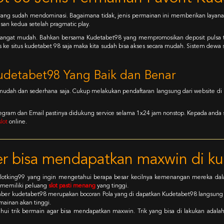
g sudah mendominasi. Bagaimana tidak, jenis permainan ini memberikan layanan
san kedua setelah pragmatic play.
uga sangat mudah. Bahkan bersama Kudetabet98 yang mempromosikan deposit puls
s ke situs kudetabet 98 saja maka kita sudah bisa akses secara mudah. Sistem dewa
udetabet98 Yang Baik dan Benar
 mudah dan sederhana saja. Cukup melakukan pendaftaran langsung dari website di k
Telegram dan Email pastinya didukung service selama 1x24 jam nonstop. Kepada anda
lot
online.
 bisa mendapatkan maxwin di k
n slotking99 yang ingin mengetahui berapa besar kecilnya kemenangan mereka d
 memiliki peluang
slot pasti menang
yang tinggi.
ber kudetabet98 merupakan bocoran Pola yang di dapatkan Kudetabet98 langsun
ainan akan tinggi.
ui trik bermain agar bisa mendapatkan maxwin. Trik yang bisa di lakukan adala