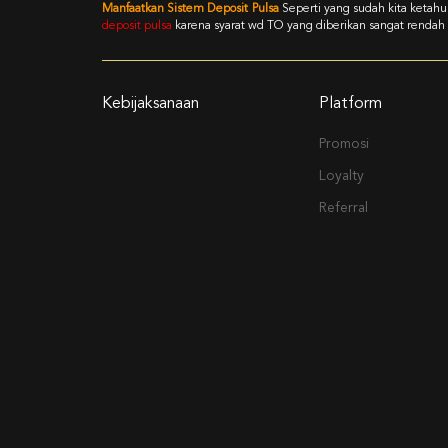
Manfaatkan Sistem Deposit Pulsa
Seperti yang sudah kita ketah
deposit pulsa
karena syarat wd TO yang diberikan sangat rendah 
Kebijaksanaan
Platform
Promosi
Loyalty
Referral