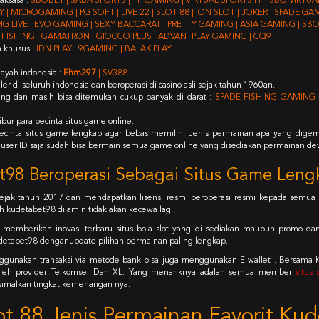
aksasa :
SBOBET | SABA SPORTS | TF GAMING | VIRTUAL SPORTS PP | SBO VIRTU
 | MICROGAMING | PG SOFT | LIVE 22 | SLOT 88 | ION SLOT | JOKER | SPADE G
MG LIVE | EVO GAMING | SEXY BACCARAT | PRETTY GAMING | ASIA GAMING | S
FISHING | GAMATRON | GIOCCO PLUS | ADVANTPLAY GAMING | CQ9
 khusus :
IDN PLAY | 9GAMING | BALAK PLAY
ayah indonesia :
Ehm297
| SV388
 di seluruh indonesia dan beroperasi di casino asli sejak tahun 1960an.
ng dan masih bisa ditemukan cukup banyak di darat :
SPADE FISHING GAMING 
bur para pecinta situs game online.
a pecinta situs game lengkap agar bebas memilih. Jenis permainan apa yang digema
 user ID saja sudah bisa bermain semua game online yang disediakan permainan dew
98 Beroperasi Sebagai Situs Game Leng
ejak tahun 2017 dan mendapatkan lisensi resmi beroperasi resmi kepada semua 
 kudetabet98 dijamin tidak akan kecewa lagi.
k memberikan inovasi terbaru situs bola slot yang di sediakan maupun promo da
detabet98 denganupdate pilihan permainan paling lengkap.
ggunakan transaksi via metode bank bisa juga menggunakan E wallet . Bersama
g oleh provider Telkomsel Dan XL. Yang menariknya adalah semua member
situs
simalkan tingkat kemenangan nya.
t 88 Jenis Permainan Favorit Ku