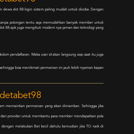
 dewa slot 88 login sistem paling mudah untuk dicoba. Dengan
a tanpa potongan tentu saja memudahkan banyak member untuk
 slot 88 apk juga mengikuti modern nya jaman dan teknologi yang
olom pendaftaran. Maka user id akan langsung siap saat itu juga
 sehingga bisa menikmati permainan ini jauh lebih nyaman kapan
udetabet98
alam memainkan permainan yang akan dimainkan. Sehingga jika
g dari provider untuk membantu para member mendapatkan pola
h dengan melakukan Bet kecil dahulu kemudian jika TO naik di