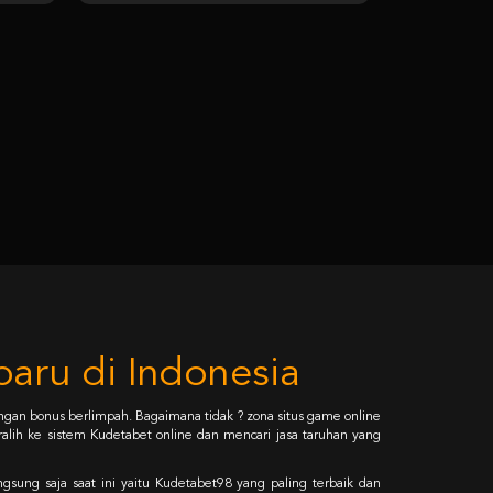
aru di Indonesia
gan bonus berlimpah. Bagaimana tidak ? zona situs game online
alih ke sistem Kudetabet online dan mencari jasa taruhan yang
gsung saja saat ini yaitu Kudetabet98 yang paling terbaik dan