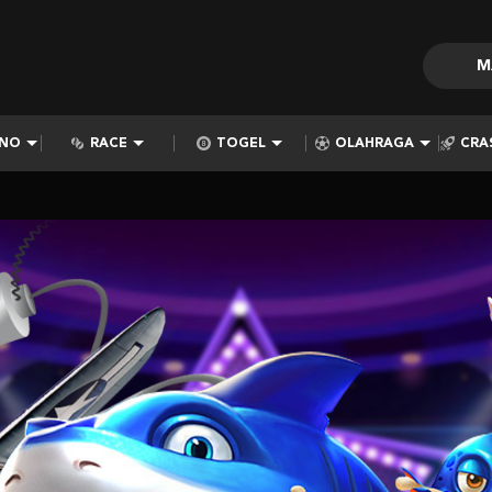
M
INO
RACE
TOGEL
OLAHRAGA
CRA