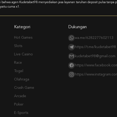
ui bahwa agen Kudetabet98 menyediakan jasa layanan taruhan deposit pulsa tanpa p
yaitu cuma x1.
Kategori
Dukungan
Hot Games
wa.me/6282277602113
Slots
https://t.me/kudetabet98
Live Casino
kudetabet98@gmail.com
Race
https://www.facebook.co
Togel
https://www.instagram.c
Olahraga
Crash Game
Arcade
Poker
E-Sports