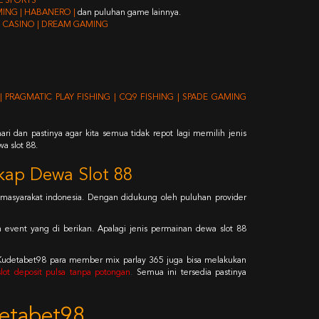
AL SPORTS
AMING | HABANERO |
dan puluhan game lainnya.
BO CASINO | DREAM GAMING
| PRAGMATIC PLAY FISHING | CQ9 FISHING | SPADE GAMING
ri dan pastinya agar kita semua tidak repot lagi memilih jenis
a slot 88.
kap Dewa Slot 88
masyarakat indonesia. Dengan didukung oleh puluhan provider
n event yang di berikan. Apalagi jenis permainan dewa slot 88
 Kudetabet98 para member mix parlay 365 juga bisa melakukan
 slot deposit pulsa tanpa potongan
.
Semua ini tersedia pastinya
detabet98