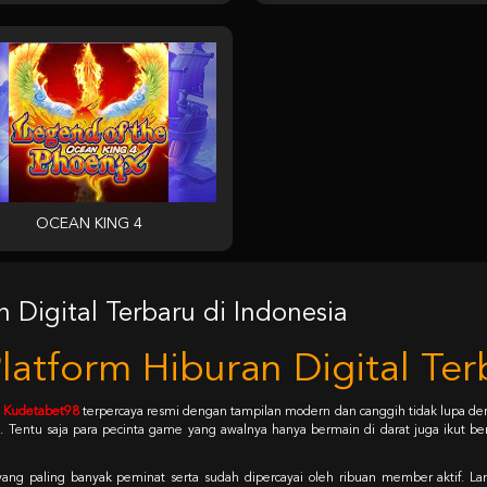
OCEAN KING 4
Digital Terbaru di Indonesia
tform Hiburan Digital Terb
e
Kudetabet98
terpercaya resmi dengan tampilan modern dan canggih tidak lupa den
entu saja para pecinta game yang awalnya hanya bermain di darat juga ikut ber
yang paling banyak peminat serta sudah dipercayai oleh ribuan member aktif. Lan