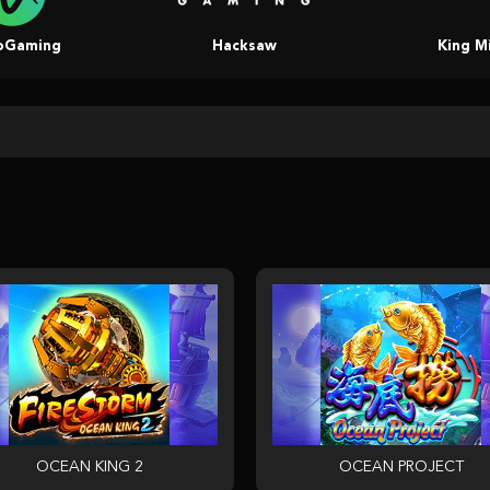
oGaming
Hacksaw
King M
OCEAN KING 2
OCEAN PROJECT