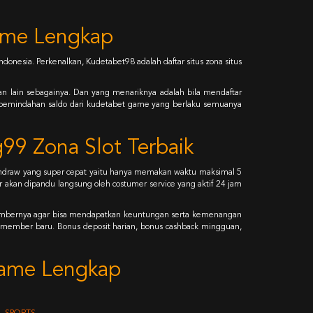
Game Lengkap
donesia. Perkenalkan, Kudetabet98 adalah daftar situs zona situs
dan lain sebagainya. Dan yang menariknya adalah bila mendaftar
uk pemindahan saldo dari kudetabet game yang berlaku semuanya
99 Zona Slot Terbaik
withdraw yang super cepat yaitu hanya memakan waktu maksimal 5
akan dipandu langsung oleh costumer service yang aktif 24 jam
 membernya agar bisa mendapatkan keuntungan serta kemenangan
 member baru. Bonus deposit harian, bonus cashback mingguan,
 Game Lengkap