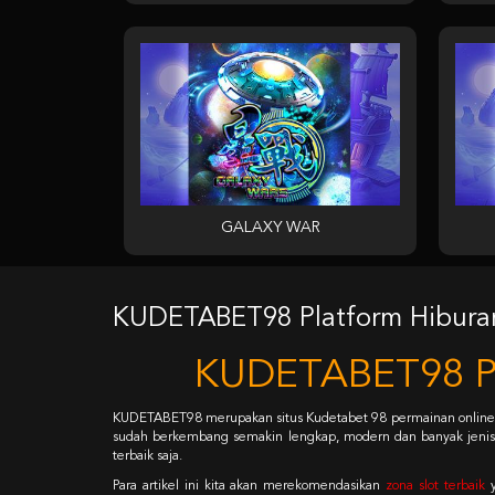
GALAXY WAR
KUDETABET98 Platform Hiburan 
KUDETABET98 Pla
KUDETABET98 merupakan situs Kudetabet 98 permainan onlin
sudah berkembang semakin lengkap, modern dan banyak jenis. T
terbaik saja.
Para artikel ini kita akan merekomendasikan
zona slot terbaik