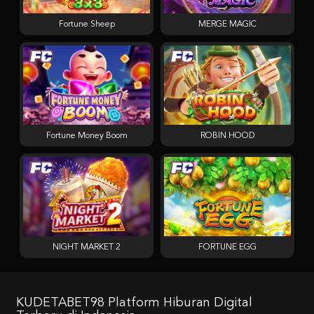
Fortune Sheep
MERGE MAGIC
Fortune Money Boom
ROBIN HOOD
NIGHT MARKET 2
FORTUNE EGG
KUDETABET98 Platform Hiburan Digital