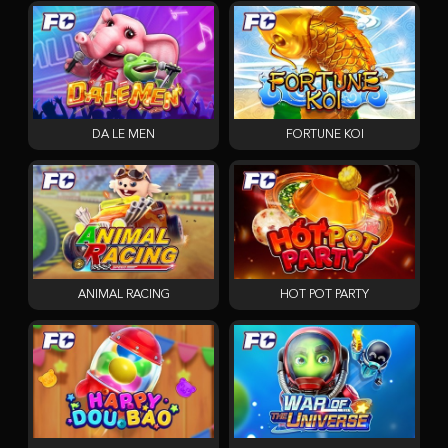
DA LE MEN
FORTUNE KOI
ANIMAL RACING
HOT POT PARTY