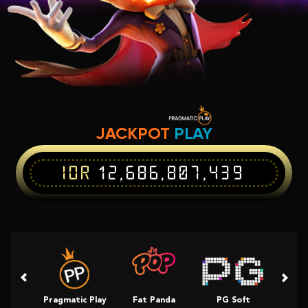
JACKPOT
PLAY
IDR
12,686,807,439
Pragmatic Play
Fat Panda
PG Soft
Slot