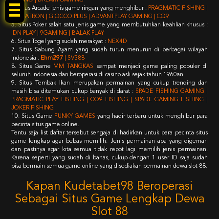
CASINO | DREAM GAMING
4. Situs Arcade jenis game ringan yang menghibur :
PRAGMATIC FISHING |
GAMATRON | GIOCCO PLUS | ADVANTPLAY GAMING | CQ9
5. Situs Poker salah satu jenis game yang membutuhkan keahlian khusus :
IDN PLAY | 9GAMING | BALAK PLAY
6. Situs Togel yang sudah merakyat :
NEX4D
7. Situs Sabung Ayam yang sudah turun menurun di berbagai wilayah
indonesia :
Ehm297
| SV388
8. Situs Game
MM TANGKAS
sempat menjadi game paling populer di
seluruh indonesia dan beroperasi di casino asli sejak tahun 1960an.
9. Situs Tembak Ikan merupakan permainan yang cukup trending dan
masih bisa ditemukan cukup banyak di darat :
SPADE FISHING GAMING |
PRAGMATIC PLAY FISHING | CQ9 FISHING | SPADE GAMING FISHING |
JOKER FISHING
10. Situs Game
FUNKY GAMES
yang hadir terbaru untuk menghibur para
pecinta situs game online.
Tentu saja list daftar tersebut sengaja di hadirkan untuk para pecinta situs
game lengkap agar bebas memilih. Jenis permainan apa yang digemari
dan pastinya agar kita semua tidak repot lagi memilih jenis permainan.
Karena seperti yang sudah di bahas, cukup dengan 1 user ID saja sudah
bisa bermain semua game online yang disediakan permainan dewa slot 88.
Kapan Kudetabet98 Beroperasi
Sebagai Situs Game Lengkap Dewa
Slot 88