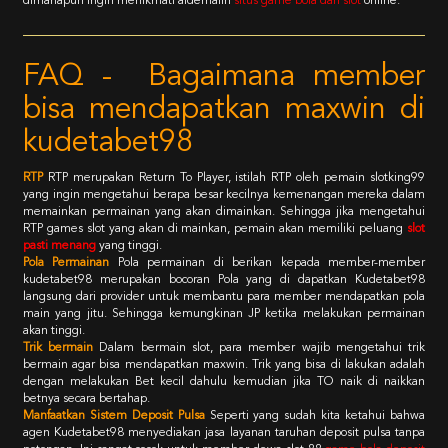
dimanapun ingin menikmati aldernalin
situs game bola dan slot
online.
FAQ - Bagaimana member
bisa mendapatkan maxwin di
kudetabet98
RTP
RTP merupakan Return To Player, istilah RTP oleh pemain slotking99
yang ingin mengetahui berapa besar kecilnya kemenangan mereka dalam
memainkan permainan yang akan dimainkan. Sehingga jika mengetahui
RTP games slot yang akan di mainkan, pemain akan memiliki peluang
slot
pasti menang
yang tinggi.
Pola Permainan
Pola permainan di berikan kepada member-member
kudetabet98 merupakan bocoran Pola yang di dapatkan Kudetabet98
langsung dari provider untuk membantu para member mendapatkan pola
main yang jitu. Sehingga kemungkinan JP ketika melakukan permainan
akan tinggi.
Trik bermain
Dalam bermain slot, para member wajib mengetahui trik
bermain agar bisa mendapatkan maxwin. Trik yang bisa di lakukan adalah
dengan melakukan Bet kecil dahulu kemudian jika TO naik di naikkan
betnya secara bertahap.
Manfaatkan Sistem Deposit Pulsa
Seperti yang sudah kita ketahui bahwa
agen Kudetabet98 menyediakan jasa layanan taruhan deposit pulsa tanpa