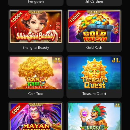
Fengshen
Jili Caishen
Shanghai Beauty
Gold Rush
Coin Tree
Treasure Quest