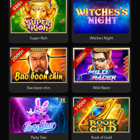
Super Rich
Witches Night
Bao boon chin
Wild Racer
Party Star
Book of Gold