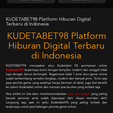
KUDETABET98 Platform Hiburan Digital
Terbaru di Indonesia
KUDETABET98 Platform
Hiburan Digital Terbaru
di Indonesia
KUDETABET98 merupakan situs Kudetabet 98 permainan online
Kudetabet98
terpercaya resmi dengan tampilan modern dan canggih tidak
lupa dengan bonus berlimpah. Bagaimana tidak ? zona situs game online
sudah berkembang semakin lengkap, modern dan banyak jenis. Tentu saja
para pecinta game yang awalnya hanya bermain di darat juga ikut beralih
ke sistem Kudetabet online dan mencari jasa taruhan yang terbaik saja.
Para artikel ini kita akan merekomendasikan
zona slot terbaik
yang paling
banyak peminat serta sudah dipercayai oleh ribuan member aktif.
Langsung saja saat ini yaitu Kudetabet98 yang paling terbaik dan
terpercaya untuk para kalangan pecinta game online.