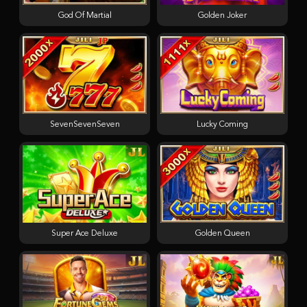
God Of Martial
Golden Joker
SevenSevenSeven
Lucky Coming
Super Ace Deluxe
Golden Queen