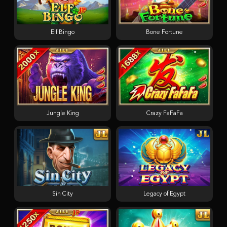
Elf Bingo
Bone Fortune
Jungle King
Crazy FaFaFa
Sin City
Legacy of Egypt