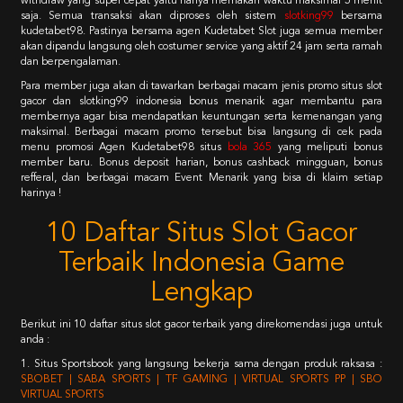
withdraw yang super cepat yaitu hanya memakan waktu maksimal 5 menit
saja. Semua transaksi akan diproses oleh sistem
slotking99
bersama
kudetabet98. Pastinya bersama agen Kudetabet Slot juga semua member
akan dipandu langsung oleh costumer service yang aktif 24 jam serta ramah
dan berpengalaman.
Para member juga akan di tawarkan berbagai macam jenis promo situs slot
gacor dan slotking99 indonesia bonus menarik agar membantu para
membernya agar bisa mendapatkan keuntungan serta kemenangan yang
maksimal. Berbagai macam promo tersebut bisa langsung di cek pada
menu promosi Agen Kudetabet98 situs
bola 365
yang meliputi bonus
member baru. Bonus deposit harian, bonus cashback mingguan, bonus
refferal, dan berbagai macam Event Menarik yang bisa di klaim setiap
harinya !
10 Daftar Situs Slot Gacor
Terbaik Indonesia Game
Lengkap
Berikut ini 10 daftar situs slot gacor terbaik yang direkomendasi juga untuk
anda :
1. Situs Sportsbook yang langsung bekerja sama dengan produk raksasa :
SBOBET | SABA SPORTS | TF GAMING | VIRTUAL SPORTS PP | SBO
VIRTUAL SPORTS