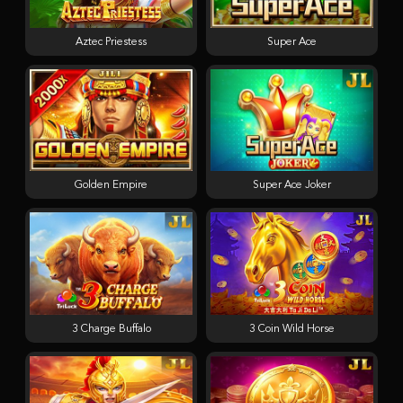
Aztec Priestess
Super Ace
Golden Empire
Super Ace Joker
3 Charge Buffalo
3 Coin Wild Horse