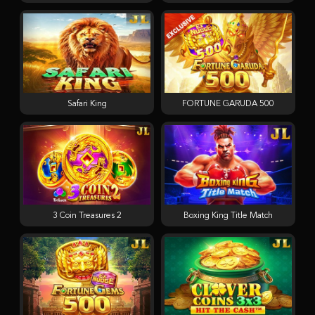
Safari King
FORTUNE GARUDA 500
3 Coin Treasures 2
Boxing King Title Match