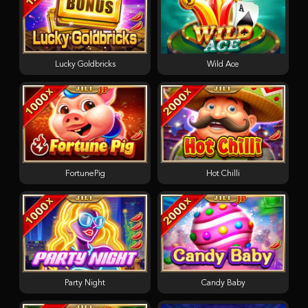
Lucky Goldbricks
Wild Ace
FortunePig
Hot Chilli
Party Night
Candy Baby