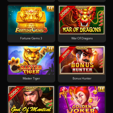
Fortune Gems 3
War Of Dragons
Master Tiger
Bonus Hunter