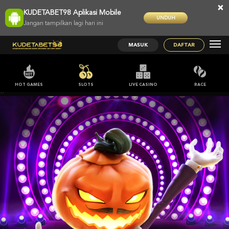
×
KUDETABET98 Aplikasi Mobile
UNDUH
Jangan tampilkan lagi hari ini
MASUK
DAFTAR
HOT GAMES
SLOTS
LIVE CASINO
RACE
;;