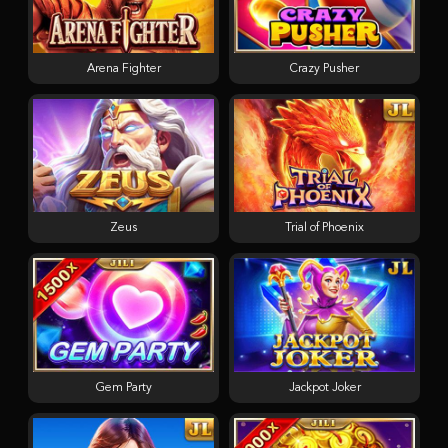
Arena Fighter
Crazy Pusher
Zeus
Trial of Phoenix
Gem Party
Jackpot Joker