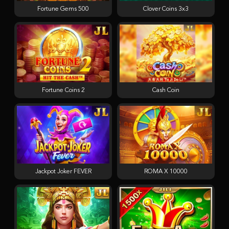
Fortune Gems 500
Clover Coins 3x3
Fortune Coins 2
Cash Coin
Jackpot Joker FEVER
ROMA X 10000