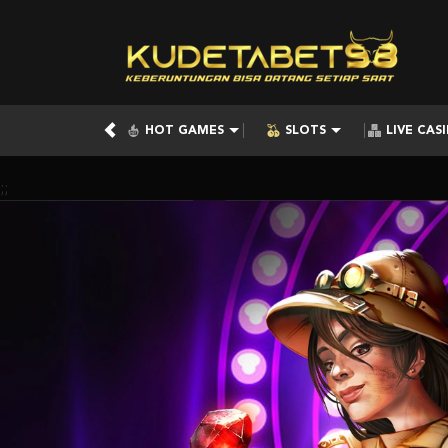
HOT GAMES
SLOTS
LIVE CAS
;;