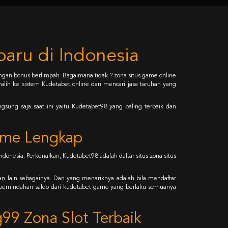
aru di Indonesia
gan bonus berlimpah. Bagaimana tidak ? zona situs game online
alih ke sistem Kudetabet online dan mencari jasa taruhan yang
gsung saja saat ini yaitu Kudetabet98 yang paling terbaik dan
Game Lengkap
donesia. Perkenalkan, Kudetabet98 adalah daftar situs zona situs
dan lain sebagainya. Dan yang menariknya adalah bila mendaftar
uk pemindahan saldo dari kudetabet game yang berlaku semuanya
99 Zona Slot Terbaik