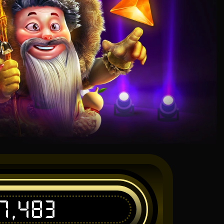
4,924