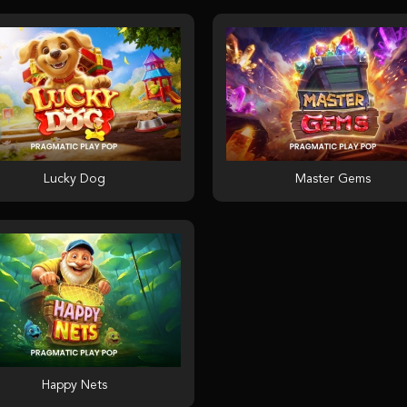
Lucky Dog
Master Gems
Happy Nets