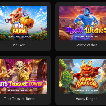
Pig Farm
Mystic Wishes
Tut's Treasure Tower
Happy Dragon