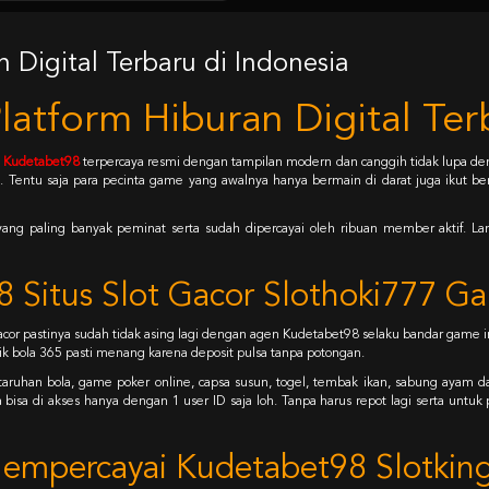
Digital Terbaru di Indonesia
tform Hiburan Digital Terb
e
Kudetabet98
terpercaya resmi dengan tampilan modern dan canggih tidak lupa den
entu saja para pecinta game yang awalnya hanya bermain di darat juga ikut ber
yang paling banyak peminat serta sudah dipercayai oleh ribuan member aktif. Lan
 Situs Slot Gacor Slothoki777 
gacor pastinya sudah tidak asing lagi dengan agen Kudetabet98 selaku bandar game in
ik bola 365 pasti menang karena deposit pulsa tanpa potongan.
e, taruhan bola, game poker online, capsa susun, togel, tembak ikan, sabung ayam 
isa di akses hanya dengan 1 user ID saja loh. Tanpa harus repot lagi serta unt
empercayai Kudetabet98 Slotking