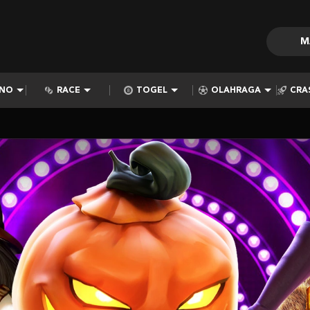
M
INO
RACE
TOGEL
OLAHRAGA
CRA